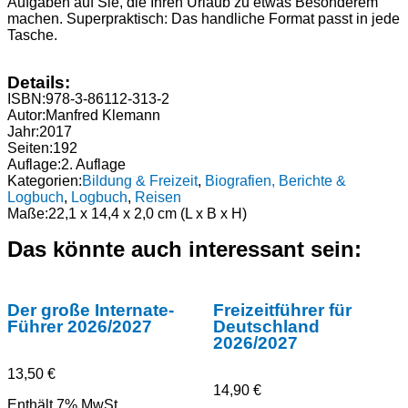
Aufgaben auf Sie, die Ihren Urlaub zu etwas Besonderem
machen. Superpraktisch: Das handliche Format passt in jede
Tasche.
Details:
ISBN:
978-3-86112-313-2
Autor:
Manfred Klemann
Jahr:
2017
Seiten:
192
Auflage:
2. Auflage
Kategorien:
Bildung & Freizeit
,
Biografien, Berichte &
Logbuch
,
Logbuch
,
Reisen
Maße:
22,1 x 14,4 x 2,0 cm (L x B x H)
Das könnte auch interessant sein:
Der große Internate-
Freizeitführer für
Führer 2026/2027
Deutschland
2026/2027
13,50
€
14,90
€
Enthält 7% MwSt.