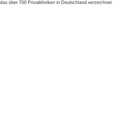
das über 700 Privatkliniken in Deutschland verzeichnet.
Das umfassende Tourismusportal über die
Vierländerregion Bodensee.
Portal besuchen
Innovative Ideen und Konzepte der Gemeinden und