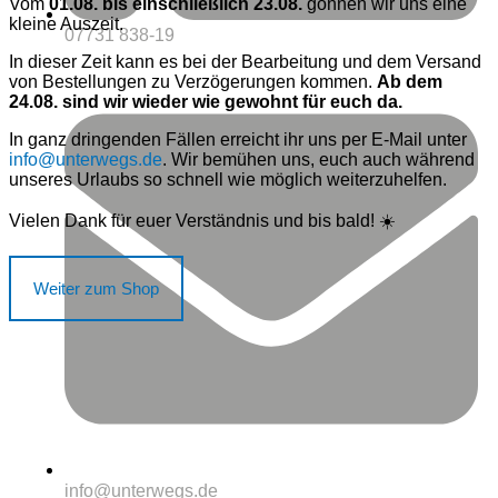
Vom
01.08. bis einschließlich 23.08.
gönnen wir uns eine
kleine Auszeit.
07731 838-19
In dieser Zeit kann es bei der Bearbeitung und dem Versand
von Bestellungen zu Verzögerungen kommen.
Ab dem
24.08. sind wir wieder wie gewohnt für euch da.
In ganz dringenden Fällen erreicht ihr uns per E-Mail unter
info@unterwegs.de
. Wir bemühen uns, euch auch während
unseres Urlaubs so schnell wie möglich weiterzuhelfen.
Vielen Dank für euer Verständnis und bis bald! ☀️
Weiter zum Shop
info@unterwegs.de