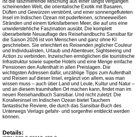
ist die faszinierende Mischung aus einer längst vergangen
scheinenden Welt, die orientalische Exotik mit Basaren,
Düften und Gewürzen verströmt, und einer sonnengefluteten
Insel im Indischen Ozean mit puderfeinen, schneeweißen
Stränden und einem türkisfarbenen Meer, die auf uns eine
unwiderstehliche Faszination ausübt. Die komplett
überarbeitete Neuauflage des Reisehandbuchs Sansibar für
die Saison 2026 ist von Menschen und ganz ohne KI
geschrieben. Sie erleichtert es Reisenden jeglicher Couleur
und Individualisten, Urlaub und Abenteuer, Sightseeing und
Action zu verbinden. Inzwischen ermöglichen die touristische
Infrastruktur sowie superbe Hotels und eine Menge einfache
Pensionen den Aufenthalt in allen Preislagen. Die
wichtigsten Adressen dafür, unzählige Tipps zum Aufenthalt
und Reisen auf dieser Insel, ergänzt von allem, was man
wissen muss – auch über Land und Leute, Kultur und Natur –
und an diesem traumhaften Ort machen kann, findet man im
neuen Reisehandbuch Sansibar. Und nicht zuletzt: Die
Koralleninsel im Indischen Ozean bietet Tauchern
fantastische Reviere, die durch das Sansibar-Buch des
Unterwegs Verlags gefahr- und sorgenfrei entdeckt werden
können.
Details: