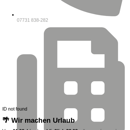
07731 838-282
ID not found
🌴 Wir machen Urlaub