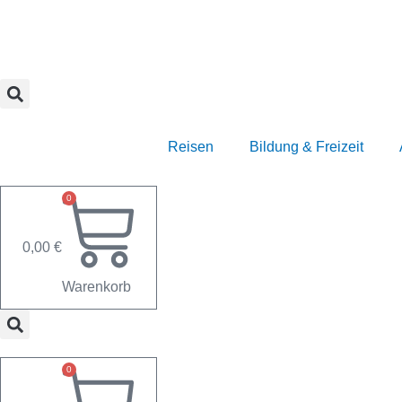
Zum
Inhalt
springen
Reisen
Bildung & Freizeit
0
0,00
€
Warenkorb
0