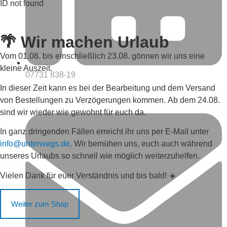
ID not found
🌴 Wir machen Urlaub
Vom
01.08. bis einschließlich 23.08.
gönnen wir uns eine
kleine Auszeit.
07731 838-19
In dieser Zeit kann es bei der Bearbeitung und dem Versand
von Bestellungen zu Verzögerungen kommen.
Ab dem 24.08.
sind wir wieder wie gewohnt für euch da.
In ganz dringenden Fällen erreicht ihr uns per E-Mail unter
info@unterwegs.de
. Wir bemühen uns, euch auch während
unseres Urlaubs so schnell wie möglich weiterzuhelfen.
Vielen Dank für euer Verständnis und bis bald! ☀️
Weiter zum Shop