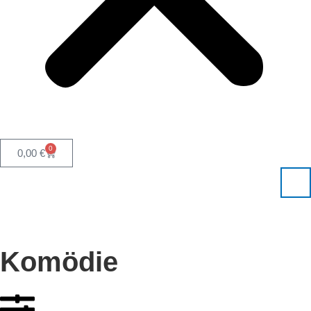
0
0,00
€
Komödie