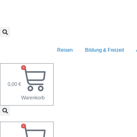
Zum
Inhalt
springen
Reisen
Bildung & Freizeit
0
0,00
€
Warenkorb
0