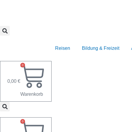
Zum
Inhalt
springen
Reisen
Bildung & Freizeit
0
0,00
€
Warenkorb
0