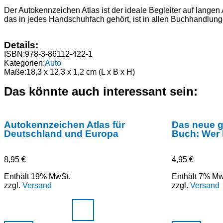
Der Autokennzeichen Atlas ist der ideale Begleiter auf lang
das in jedes Handschuhfach gehört, ist in allen Buchhandlung
Details:
ISBN:
978-3-86112-422-1
Kategorien:
Auto
Maße:
18,3 x 12,3 x 1,2 cm (L x B x H)
Das könnte auch interessant sein:
Autokennzeichen Atlas für
Das neue 
Deutschland und Europa
Buch: Wer
8,95
€
4,95
€
Enthält 19% MwSt.
Enthält 7% Mw
zzgl.
Versand
zzgl.
Versand