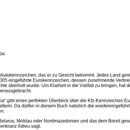
opa
s Autokennzeichen, das er zu Gesicht bekommt. Jedes Land gest
 2005 eingeführte Eurokennzeichen, dessen zunehmende Verbr
te überholt wurde. Um Klarheit in die Vielfalt zu bringen, hat 
erausgebracht.
ibt einen perfekten Überblick über die Kfz-Kennzeichen Eur
alterin. Da dürfen in diesem Buch natürlich die wiedereingeführ
en.
elarus, Moldau oder Nordmazedonien und das dem Brexit gesc
lenkranz Adieu sagt.